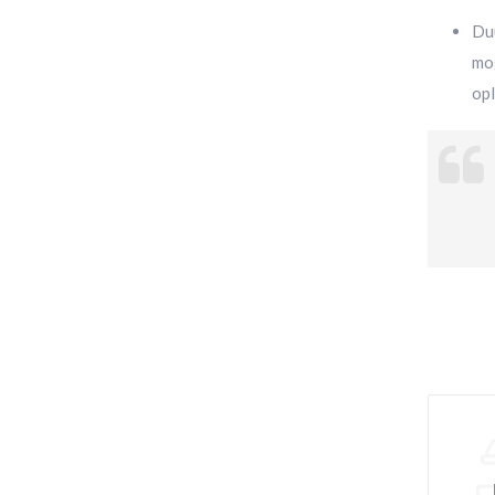
Du
mog
op