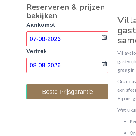
Reserveren & prijzen
bekijken
Vill
Aankomst
gast
sam
Vertrek
Villavelo
gastvrij
graag in
Onze miss
een sfee
Beste Prijsgarantie
Bij ons 
Wat u ku
Per
Ont