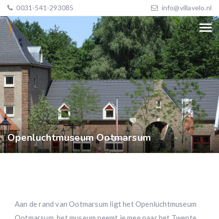
0031-541-293085
info@villavelo.nl
Openluchtmuseum Ootmarsum
Aan de rand van Ootmarsum ligt het Openluchtmuseum
Ootmarsum. het museum neemt je mee naar het Twente